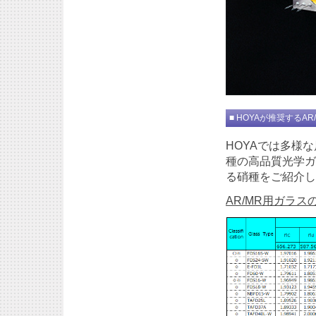
■ HOYAが推奨するA
HOYAでは多様
種の高品質光学ガ
る硝種をご紹介し
AR/MR用ガラス