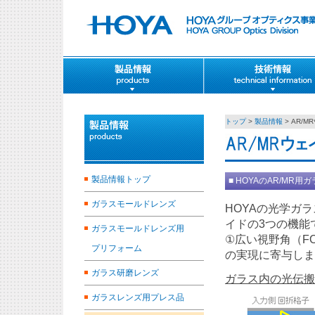
トップ
>
製品情報
> AR/
製品情報トップ
■ HOYAのAR/MR用
ガラスモールドレンズ
HOYAの光学ガ
イドの3つの機能
ガラスモールドレンズ用
①広い視野角（F
プリフォーム
の実現に寄与しま
ガラス研磨レンズ
ガラス内の光伝搬
ガラスレンズ用プレス品