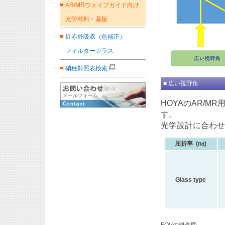
AR/MRウェイブガイド向け
光学材料・基板
近赤外吸収（色補正）
フィルターガラス
硝種対照表検索
■ 広い視野角
HOYAのAR/
す。
光学設計に合わせ
屈折率 (n
)
d
Glass type